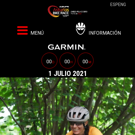
ESP
ENG
MENÚ
INFORMACIÓN
00
00
00
D
H
M
1 JULIO 2021