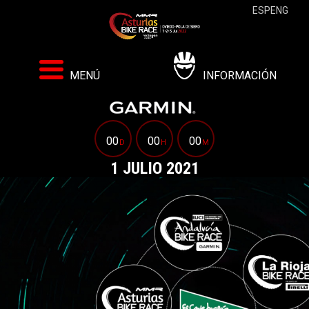
ESP
ENG
MENÚ
INFORMACIÓN
00
00
00
D
H
M
1 JULIO 2021