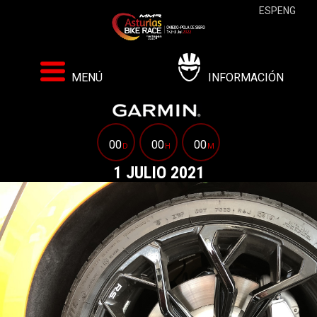
ESP
ENG
MENÚ
INFORMACIÓN
00
00
00
D
H
M
1 JULIO 2021