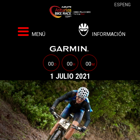
ESP
ENG
MENÚ
INFORMACIÓN
00
00
00
D
H
M
1 JULIO 2021