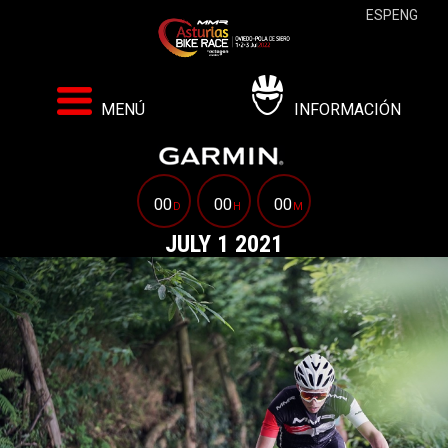
ESP
ENG
MENÚ
INFORMACIÓN
00
00
00
D
H
M
JULY 1 2021