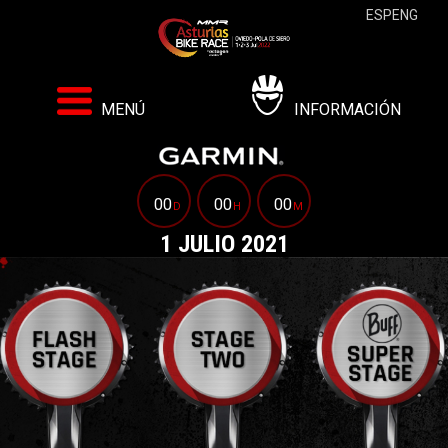
ESP
ENG
MENÚ
INFORMACIÓN
00
00
00
D
H
M
1 JULIO 2021