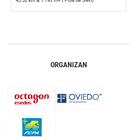
45.52 km & 1.193 m+ | Pola de Siero
ORGANIZAN