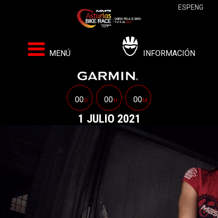
ESP
ENG
MENÚ
INFORMACIÓN
00
00
00
D
H
M
1 JULIO 2021