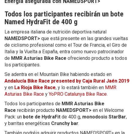
Energía asegurada con NAMEDSPORT>
Todos los participantes recibirán un bote
Named HydraFit de 400 g
La empresa italiana de nutrición deportiva natural
NAMEDSPORT>
que está presente en las grandes vueltas
de ciclismo profesional como el Tour de Francia, el Giro de
Italia y la Vuelta a España, entra como nuevo patrocinador
de
MMR Asturias Bike Race
ofreciendo producto a todos
los participantes.
Se adentra en el Mountain Bike habiendo estado en
Andalucía Bike Race presented by Caja Rural Jaén 2019
y en
La Rioja Bike Race
, y lo estará también en
MMR
Asturias Bike Race
y
YoPRO Catalunya Bike Race.
Todos los participantes de
MMR Asturias Bike
Race
recibirán producto
NAMEDSPORT>
en el Welcome
Pack: un
bote de HydraFit
de 400 g,
monodosis StarBar
,
y barritas energéticas
Crunchy bar
.
También podréis adquirir productos NAMEDSPORT> en la