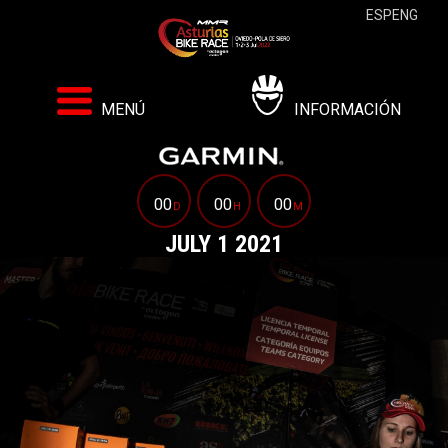
ESP
ENG
MENÚ
INFORMACIÓN
00
00
00
D
H
M
JULY 1 2021