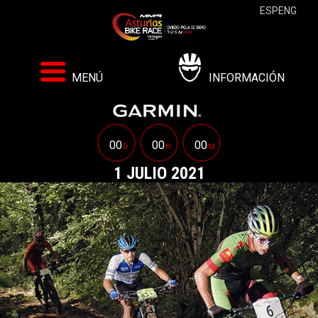
ESP
ENG
MENÚ
INFORMACIÓN
00
00
00
D
H
M
1 JULIO 2021