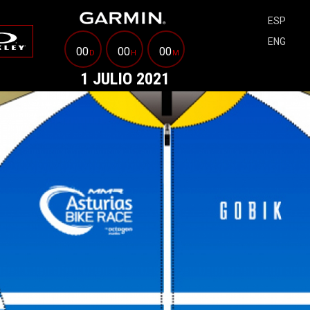
ESP
ENG
00
00
00
D
H
M
1 JULIO 2021