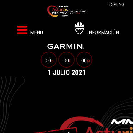
ESP
ENG
MENÚ
INFORMACIÓN
00
00
00
D
H
M
1 JULIO 2021